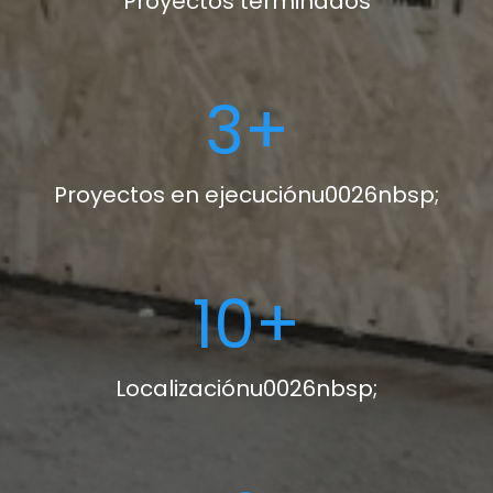
Proyectos terminados
3
+
Proyectos en ejecuciónu0026nbsp;
10
+
Localizaciónu0026nbsp;